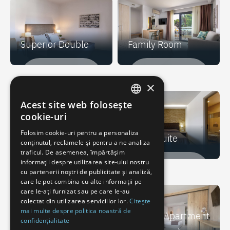
Superior Double
Family Room
RENOVATĂ ÎN:
RENOVATĂ ÎN:
2020
2020
×
Acest site web folosește
ENGLISH
cookie-uri
GREEK
Folosim cookie-uri pentru a personaliza
Deluxe Family
Junior Suite
conținutul, reclamele și pentru a ne analiza
DUTCH
traficul. De asemenea, împărtășim
RUSSIAN
informații despre utilizarea site-ului nostru
RENOVATĂ ÎN:
RENOVATĂ ÎN:
cu partenerii noștri de publicitate și analiză,
2020
2021
GERMAN
care le pot combina cu alte informații pe
care le-ați furnizat sau pe care le-au
SERBIAN
colectat din utilizarea serviciilor lor.
Citește
mai multe despre politica noastră de
ITALIAN
Luxury Apartment
confidențialitate