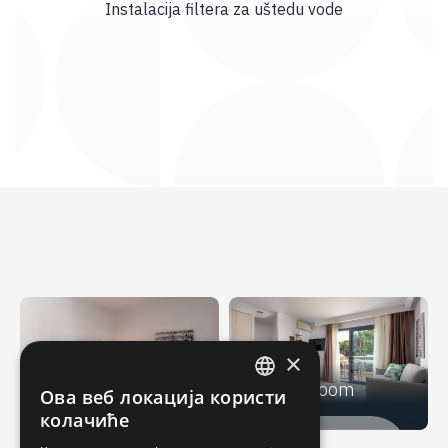
Instalacija filtera za uštedu vode
×
Superior Double
Family Room
Ова веб локација користи
ENGLISH
колачиће
GREEK
RENOVIRANO U:
RENOVIRANO U: