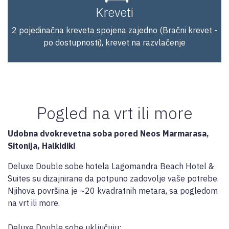
Kreveti
2 pojedinačna kreveta spojena zajedno (Bračni krevet -
po dostupnosti), krevet na razvlačenje
Pogled na vrt ili more
Udobna dvokrevetna soba pored Neos Marmarasa,
Sitonija, Halkidiki
Deluxe Double sobe hotela Lagomandra Beach Hotel &
Suites su dizajnirane da potpuno zadovolje vaše potrebe.
Njihova površina je ~20 kvadratnih metara, sa pogledom
na vrt ili more.
Deluxe Double sobe uključuju: