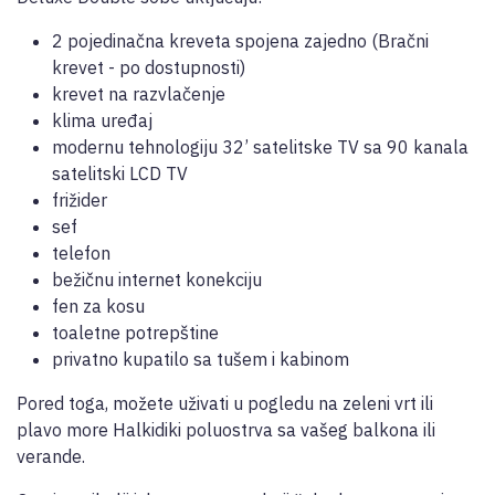
2 pojedinačna kreveta spojena zajedno (Bračni
krevet - po dostupnosti)
krevet na razvlačenje
klima uređaj
modernu tehnologiju 32’ satelitske TV sa 90 kanala
satelitski LCD TV
frižider
sef
telefon
bežičnu internet konekciju
fen za kosu
toaletne potrepštine
privatno kupatilo sa tušem i kabinom
Pored toga, možete uživati u pogledu na zeleni vrt ili
plavo more Halkidiki poluostrva sa vašeg balkona ili
verande.