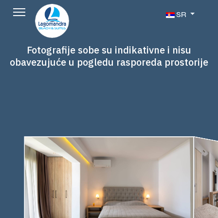
Izaberite vaš jezi
SR
Fotografije sobe su indikativne i nisu
obavezujuće u pogledu rasporeda prostorije