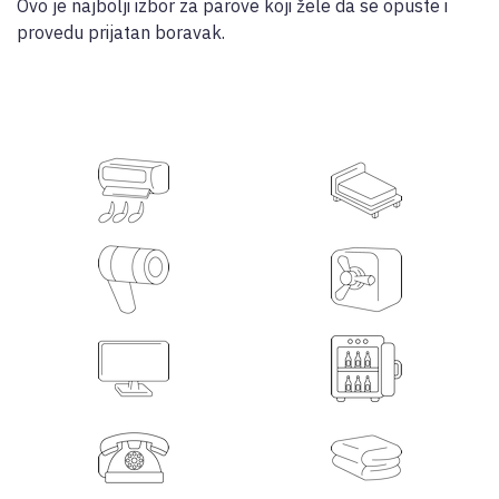
Ovo je najbolji izbor za parove koji žele da se opuste i
provedu prijatan boravak.