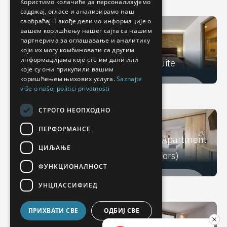
Користимо колачиће да персонализујемо
2020
2020
садржај, огласе и анализирамо наш
DUTCH
саобраћај. Такође делимо информације о
RUSSIAN
вашем коришћењу нашег сајта са нашим
партнерима за оглашавање и аналитику
GERMAN
који их могу комбиновати са другим
информацијама које сте им дали или
Deluxe Family
Junior Suite
SERBIAN
које су они прикупили вашим
коришћењем њихових услуга.
Saznajte
ITALIAN
više o našoj politici privatnosti
RENOVIRANO U:
RENOVIRANO U:
ROMANIAN
2020
2021
СТРОГО НЕОПХОДНО
BULGARIAN
ПЕРФОРМАНСЕ
Luxury Apartment
ЦИЉАЊЕ
Apartment
(Slide Doors)
ФУНКЦИОНАЛНОСТ
RENOVIRANO U:
GRAĐEN U:
УНЦЛАССИФИЕД
2021
2022
ПРИХВАТИ СВЕ
ОДБИЈ СВЕ