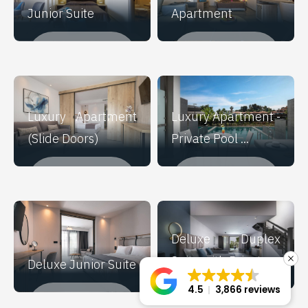
Junior Suite
Apartment
RENOVIRANO U:
RENOVIRANO U:
2021
2021
Luxury Apartment
Luxury Apartment -
(Slide Doors)
Private Pool ...
GRAĐEN U:
GRAĐEN U:
2022
2022
Deluxe Duplex
Suite with Private ...
Deluxe Junior Suite
4.5
3,866 reviews
GRAĐEN U:
GRAĐEN U: