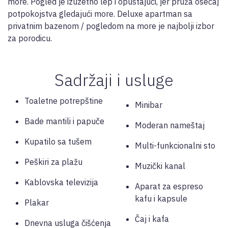
more. Pogled je izuzetno lep i opuštajući, jer pruža osećaj
potpokojstva gledajući more. Deluxe apartman sa
privatnim bazenom / pogledom na more je najbolji izbor
za porodicu.
Sadržaji i usluge
Toaletne potrepštine
Minibar
Bade mantili i papuče
Moderan nameštaj
Kupatilo sa tušem
Multi-funkcionalni sto
Peškiri za plažu
Muzički kanal
Kablovska televizija
Aparat za espreso
kafu i kapsule
Plakar
Čaj i kafa
Dnevna usluga čišćenja