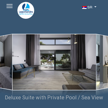
Izaberite vaš jezi
SR
Deluxe Suite with Private Pool / Sea View