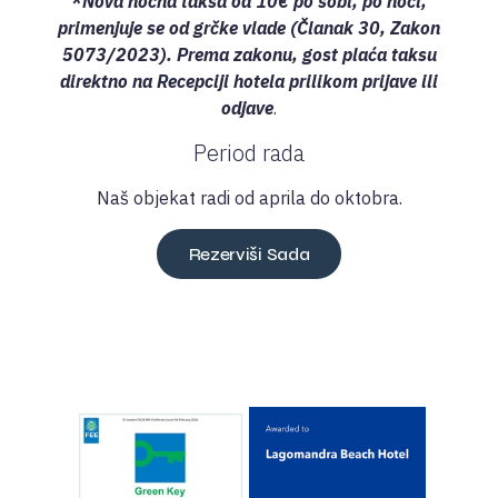
*Nova noćna taksa od 10€ po sobi, po noći,
primenjuje se od grčke vlade (Članak 30, Zakon
5073/2023). Prema zakonu, gost plaća taksu
direktno na Recepciji hotela prilikom prijave ili
odjave
.
Period rada
Naš objekat radi od aprila do oktobra.
Rezerviši Sada