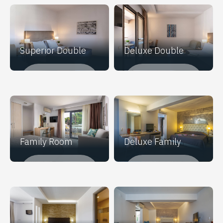
Superior Double
Deluxe Double
RENOVIRANO U:
RENOVIRANO U:
2020
2020
Family Room
Deluxe Family
RENOVIRANO U:
RENOVIRANO U:
2020
2020