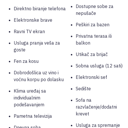
Dostupne sobe za
Direktno biranje telefona
nepušače
Elektronske brave
Peškiri za bazen
Ravni TV ekran
Privatna terasa ili
Usluga pranja veša za
balkon
goste
Utikač za brijač
Fen za kosu
Sobna usluga (12 sati)
Dobrodošlica uz vino i
Elektronski sef
voćnu korpu po dolasku
Sedište
Klima uređaj sa
individualnim
Sofa na
podešavanjem
razvlačenje/dodatni
krevet
Pametna televizija
Usluga za spremanje
Dnevna soba